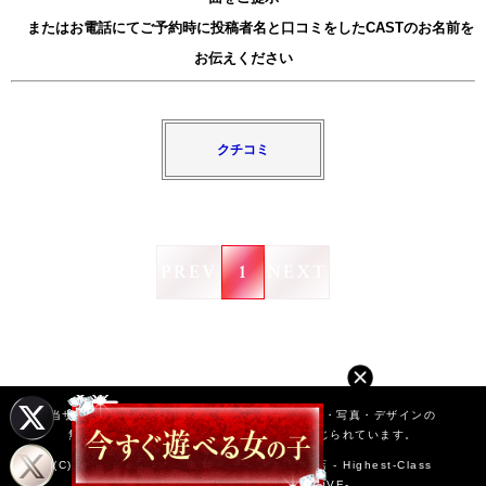
またはお電話にてご予約時に投稿者名と口コミを
したCASTのお名前を
お伝えください
クチコミ
PREV
1
NEXT
当サイト内に掲載されているすべての文章・画像・写真・デザインの
無断転載、転用は日本の著作権法によって禁じられています。
(C) 2020 大阪の高級風俗 |
LOVEミナミ谷九店 - Highest-Class
Hotel and Delivery Health LOVE-