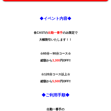
◆
イベント内容
◆
各CASTの
出勤一番手
のみ限定で
大幅割引いたします！！
☆60分～90分コース☆
総額から
3,300
円
OFF!!
☆120分コース以上☆
総額から
5,500
円OFF!!
◆ご利用手順◆
出勤一番手の